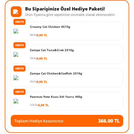
Bu Siparişinize Özel Hediye Paketi!
Ürün fiyatına göre sepetinize otomatik olarak eklenecektir.
HEDİYE
Creamy Cat Chicken 4X15g
89 TL
0,00 TL
HEDİYE
Zampa Cat Tuna&Crab 2X16g
79 TL
0,00 TL
HEDİYE
Zampa Cat Chicken&Codfish 2X16g
79 TL
0,00 TL
HEDİYE
Pawmas Pate Kuzu Etli Yavru 400g
119 TL
0,00 TL
366.00 TL
Toplam Hediye Kazancınız: