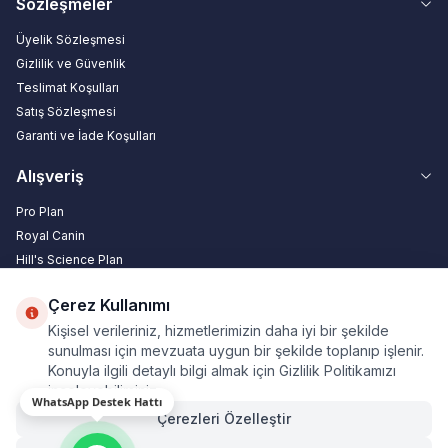
Sözleşmeler
Üyelik Sözleşmesi
Gizlilik ve Güvenlik
Teslimat Koşulları
Satış Sözleşmesi
Garanti ve İade Koşulları
Alışveriş
Pro Plan
Royal Canin
Hill's Science Plan
N&D Natural Delicious
Çerez Kullanımı
Bize Ulaşın
Kişisel verileriniz, hizmetlerimizin daha iyi bir şekilde
sunulması için mevzuata uygun bir şekilde toplanıp işlenir.
Açılış Kapanış Saatlerimiz
Konuyla ilgili detaylı bilgi almak için Gizlilik Politikamızı
Hakkımızda
inceleyebilirsiniz.
WhatsApp Destek Hattı
Hesap Numaralarımız
Çerezleri Özelleştir
İletişim