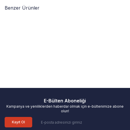
Benzer Ürünler
%100 ORJINAL ÜRÜN
%100 ORJINAL ÜRÜN
(31)
(63)
%
23
%
19
Royal Canin
Kitten Yavru Kedi
Purina Pro Plan
Kitten Tavuklu
Mamamsı 2 Kg
Yavru Kedi Maması 10 Kg
BU ÜRÜNE ÖZEL +4 HEDİYE
BU ÜRÜNE ÖZEL +3 HEDİYE
PAKETİ!
PAKETİ!
1.614,00
TL
6.954,00
TL
1.241,00
TL
5.660,00
TL
E-Bülten Aboneliği
Kampanya ve yeniliklerden haberdar olmak için e-bültenimize abone
olun!
Kayıt Ol