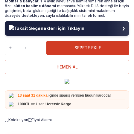
Mother & Babycat:
1-4 aylık yavrular ve hamile/emziren anneler için
özel
sütten kesilme dönemi
mamasıdır. Yüksek DHA desteği ile beyin
gelişimini, beta-glukan içeriği ile bağışıklık sistemini maksimum
düzeyde destekleyen, suyla ıslatılabilir mini taneli formül.
Taksit Seçenekleri için Tıklayın
❯
SEPETE EKLE
HEMEN AL
13 saat 31 dakika
içinde sipariş verirsen
bugün
kargoda!
1000TL
ve Üzeri
Ücretsiz Kargo
Koleksiyon
Fiyat Alarmı