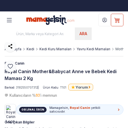
1000 TL ÜZERİNE
ÜCRETSİZ KARGO
Hesabım
Sepet
ARA
Paylaş
Ana Sayfa
Kedi
Kedi Kuru Mamaları
Yavru Kedi Mamaları
Mother
Royal Canin
Favoriye Ekle
Royal Canin Mother&Babycat Anne ve Bebek Kedi
Maması 2 Kg
›
★
Yorum
Barkod:
3182550707312
Ürün Kodu:
T101
💬 Kullanıcıların %
93
’i memnun
Mamagelsin,
Royal Canin
yetkili
ORİJİNAL ÜRÜN
satıcısıdır.
Öne Çıkan Bilgiler