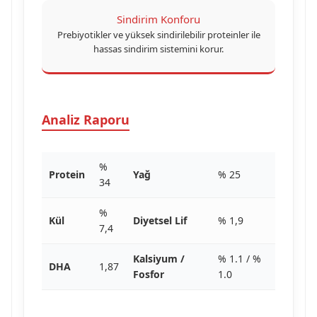
Sindirim Konforu
Prebiyotikler ve yüksek sindirilebilir proteinler ile
hassas sindirim sistemini korur.
Analiz Raporu
%
Protein
Yağ
% 25
34
%
Kül
Diyetsel Lif
% 1,9
7,4
Kalsiyum /
% 1.1 / %
DHA
1,87
Fosfor
1.0