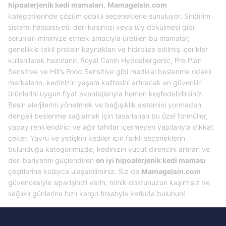
hipoalerjenik kedi mamaları
,
Mamagelsin.com
kategorilerinde çözüm odaklı seçeneklerle sunuluyor. Sindirim
sistemi hassasiyeti, deri kaşıntısı veya tüy dökülmesi gibi
sorunları minimize etmek amacıyla üretilen bu mamalar;
genellikle tekil protein kaynakları ve hidrolize edilmiş içerikler
kullanılarak hazırlanır. Royal Canin Hypoallergenic, Pro Plan
Sensitive ve Hill’s Food Sensitive gibi medikal beslenme odaklı
markaların, kedinizin yaşam kalitesini artıracak en güvenilir
ürünlerini uygun fiyat avantajlarıyla hemen keşfedebilirsiniz.
Besin alerjilerini yönetmek ve bağışıklık sistemini yormadan
dengeli beslenme sağlamak için tasarlanan bu özel formüller,
yapay renklendirici ve ağır tahıllar içermeyen yapılarıyla dikkat
çeker. Yavru ve yetişkin kediler için farklı seçeneklerin
bulunduğu kategorimizde, kedinizin vücut direncini artıran ve
deri bariyerini güçlendiren
en iyi hipoalerjenik kedi maması
çeşitlerine kolayca ulaşabilirsiniz. Siz de
Mamagelsin.com
güvencesiyle siparişinizi verin, minik dostunuzun kaşıntısız ve
sağlıklı günlerine hızlı kargo fırsatıyla katkıda bulunun!