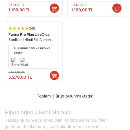
1.494,00
TL
1.542,00
TL
1.199,00
TL
1.199,00
TL
(56)
%
21
HIZLI KARGO
Purina Pro Plan
LiveClear
Sterilised Hindi Etli Alerjen
Azaltan Kısır Kedi Maması 7 Kg
BU ÜRÜNE ÖZEL +2 HEDİYE
PAKETİ!
6.654,00
TL
5.279,00
TL
Toplam
3
ürün bulunmaktadır.
Hipoalerjenik Kedi Maması
Hassas bir bünyeye sahip olan ve gıda alerjisi belirtileri
gösteren dostlarınız için özel olarak formüle edilen