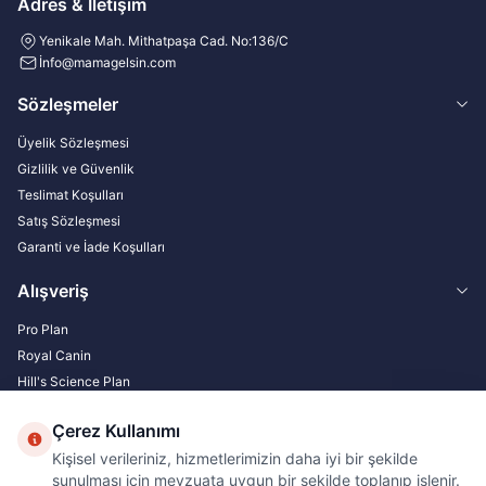
Adres & İletişim
Yenikale Mah. Mithatpaşa Cad. No:136/C
İ
nfo@mamagelsin.com
Sözleşmeler
Üyelik Sözleşmesi
Gizlilik ve Güvenlik
Teslimat Koşulları
Satış Sözleşmesi
Garanti ve İade Koşulları
Alışveriş
Pro Plan
Royal Canin
Hill's Science Plan
N&D Natural Delicious
Çerez Kullanımı
Bize Ulaşın
Kişisel verileriniz, hizmetlerimizin daha iyi bir şekilde
sunulması için mevzuata uygun bir şekilde toplanıp işlenir.