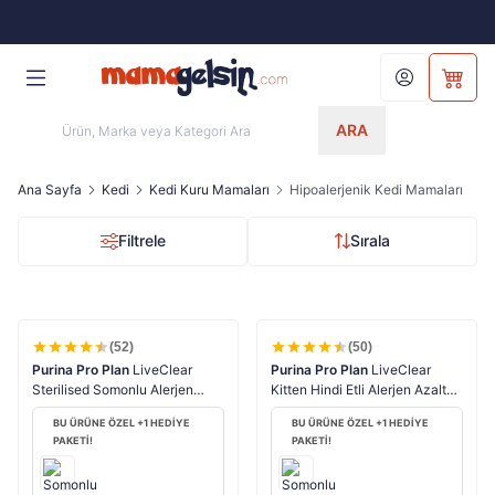
1000 TL ÜZERİNE
ÜCRETSİZ KARGO
Hesabım
Sepet
ARA
Ana Sayfa
Kedi
Kedi Kuru Mamaları
Hipoalerjenik Kedi Mamaları
Filtrele
Sırala
(52)
(50)
%
20
%
22
HIZLI KARGO
HIZLI KARGO
Purina Pro Plan
LiveClear
Purina Pro Plan
LiveClear
Sterilised Somonlu Alerjen
Kitten Hindi Etli Alerjen Azaltan
Azaltan Kısır Kedi Maması 1,4
Yavru Kedi Maması 1,4 Kg
BU ÜRÜNE ÖZEL +1 HEDİYE
BU ÜRÜNE ÖZEL +1 HEDİYE
Kg
PAKETİ!
PAKETİ!