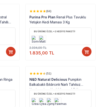
%100 ORJINAL ÜRÜN
%
21
(64)
stral
Purina Pro Plan
Renal Plus Tavuklu
ahıllı
Yetişkin Kedi Maması 3 Kg
BU ÜRÜNE ÖZEL +2 HEDİYE PAKETİ!
2.334,00
TL
1.835,00
TL
%100 ORJINAL ÜRÜN
%
29
(51)
n Ringa
N&D Natural Delicious
Pumpkin
Balkabaklı Bıldırcınlı Narlı Tahılsız
5kg
Kısırlaştırılmış Kedi Maması 1,5 Kg
BU ÜRÜNE ÖZEL +4 HEDİYE PAKETİ!