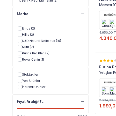
Özel Irk Kedi Mamaları
(2)
Maması 1
Marka
BU ÜRÜNE
Enjoy
(2)
4.950,00
T
Hill's
(2)
4.340,
N&D Natural Delicious
(15)
Nutri
(7)
Purina Pro Plan
(7)
Royal Canin
(1)
%
26
Purina P
Yetişkin 
Stoktakiler
Yeni Ürünler
BU ÜRÜNE
İndirimli Ürünler
2.694,00
T
Fiyat Aralığı
(TL)
1.997,