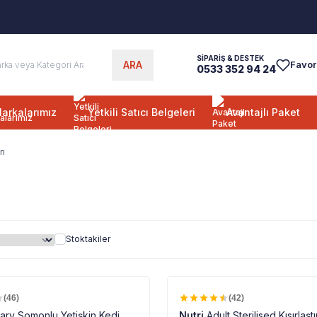
1000 TL ÜZERİNE
ÜCRETSİZ KARGO
SİPARİŞ & DESTEK
ARA
Favor
0533 352 94 24
arkalarımız
Yetkili Satıcı Belgeleri
Avantajlı Paket
rı
Stoktakiler
%100 ORJINAL ÜRÜN
%100 ORJINAL ÜRÜN
%
12
(46)
(42)
nary Somonlu Yetişkin Kedi
Nutri
Adult Sterilised Kısırlaştı