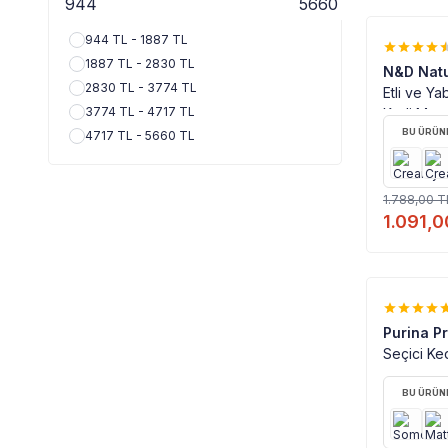
944 TL - 1887 TL
%
39
1887 TL - 2830 TL
N&D Natu
2830 TL - 3774 TL
Etli ve Ya
3774 TL - 4717 TL
Kedi Mama
BU ÜRÜNE
4717 TL - 5660 TL
1.788,00
T
1.091,0
%
26
Purina P
Seçici Ke
BU ÜRÜNE