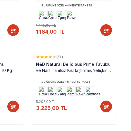
BU ÜRÜNE ÖZEL +4 HEDİYE PAKETİ!
1.445,00
TL
1.164,00
TL
%100 ORJINAL ÜRÜN
%
38
(61)
ons
N&D Natural Delicious
Prime Tavuklu
 10 Kg
ve Narlı Tahılsız Kısırlaştırılmış Yetişkin
Kedi Maması 5 Kg
BU ÜRÜNE ÖZEL +6 HEDİYE PAKETİ!
5.202,00
TL
3.225,00
TL
%100 ORJINAL ÜRÜN