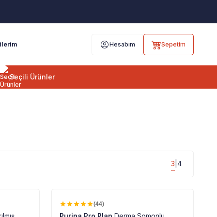
ilerim
Hesabım
Sepetim
Seçili Ürünler
3
4
|
%100 ORJINAL ÜRÜN
%
18
(44)
rılmış
Purina Pro Plan
Derma Somonlu