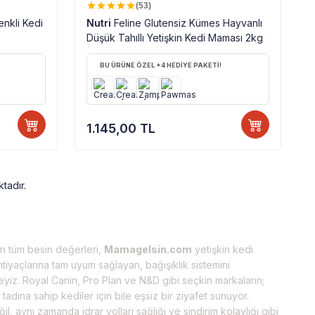
(53)
enkli Kedi
Nutri
Feline Glutensiz Kümes Hayvanlı
Düşük Tahıllı Yetişkin Kedi Maması 2kg
BU ÜRÜNE ÖZEL +4 HEDİYE PAKETİ!
1.145,00
TL
tadır.
en tüm besin değerleri,
Mamagelsin.com
yetişkin kedi
ihtiyaçlarına tam uyum sağlayan, bağışıklık sistemini
deyiz. Royal Canin, Pro Plan ve N&D gibi seçkin markaların;
dına sahip kediler için bile eşsiz bir ziyafet sunuyor.
, aynı zamanda idrar yolları sağlığı ve sindirim kolaylığı gibi