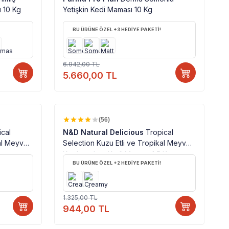
 10 Kg
Yetişkin Kedi Maması 10 Kg
BU ÜRÜNE ÖZEL +3 HEDİYE PAKETİ!
6.942,00
TL
5.660,00
TL
%100 ORJINAL ÜRÜN
%
29
(56)
ical
N&D Natural Delicious
Tropical
al Meyveli
Selection Kuzu Etli ve Tropikal Meyveli
Kg
Kısırlaştırılmış Kedi Maması 1,5 Kg
BU ÜRÜNE ÖZEL +2 HEDİYE PAKETİ!
1.325,00
TL
944,00
TL