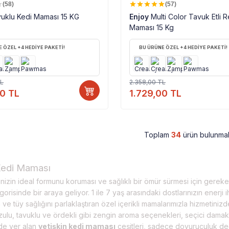
%
27
(58)
(57)
uklu Kedi Maması 15 KG
Enjoy
Multi Color Tavuk Etli R
Maması 15 Kg
 ÖZEL +4 HEDİYE PAKETİ!
BU ÜRÜNE ÖZEL +4 HEDİYE PAKETİ!
L
2.358,00
TL
00
TL
1.729,00
TL
Toplam
34
ürün bulunmak
Kedi Maması
inizin ideal formunu koruması ve sağlıklı bir ömür sürmesi için gerek
risinde bir araya geliyor. 1 ile 7 yaş arasındaki dostlarınızın enerji 
ve tüy sağlığını parlaklaştıran özel içerikli mamalarımızla hizmetiniz
ulu, tavuklu ve ördekli gibi zengin aroma seçenekleri, seçici damak ta
de yer alan
yetişkin kedi maması
çeşitleri, sadece doyuruculuk değil