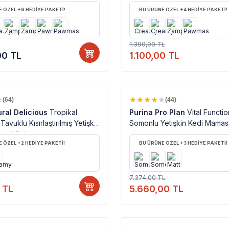
 ÖZEL +6 HEDİYE PAKETİ!
BU ÜRÜNE ÖZEL +4 HEDİYE PAKETİ!
1.390,00
TL
00
TL
1.100,00
TL
%100 ORJINAL ÜRÜN
%100 ORJINAL ÜRÜN
%
23
(64)
(44)
ral Delicious
Tropikal
Purina Pro Plan
Vital Functi
Tavuklu Kısırlaştırılmış Yetişkin
Somonlu Yetişkin Kedi Maması
sı 1,5 Kg
 ÖZEL +2 HEDİYE PAKETİ!
BU ÜRÜNE ÖZEL +3 HEDİYE PAKETİ!
L
7.374,00
TL
TL
5.660,00
TL
JINAL ÜRÜN
%100 ORJINAL ÜRÜN