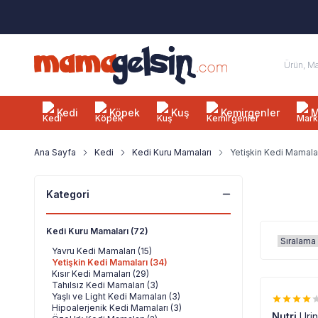
Kedi
Köpek
Kuş
Kemirgenler
M
Ana Sayfa
Kedi
Kedi Kuru Mamaları
Yetişkin Kedi Mamala
Kategori
Kedi Kuru Mamaları
(72)
Yavru Kedi Mamaları
(15)
Yetişkin Kedi Mamaları
(34)
Kısır Kedi Mamaları
(29)
Tahılsız Kedi Mamaları
(3)
Yaşlı ve Light Kedi Mamaları
(3)
%
12
Hipoalerjenik Kedi Mamaları
(3)
Nutri
Uri