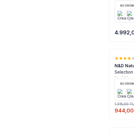
BU ÜRÜNE
4.992,
%
28
N&D Natu
Selection 
Kedi Mama
BU ÜRÜNE
1.315,00
T
944,00
%100 OR