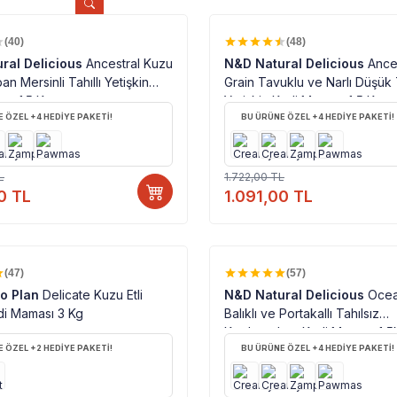
%100 ORJINAL ÜRÜN
%100 ORJINAL ÜRÜN
%
37
(40)
(48)
ral Delicious
Ancestral Kuzu
N&D Natural Delicious
Ance
ban Mersinli Tahıllı Yetişkin
Grain Tavuklu ve Narlı Düşük T
sı 1.5 Kg
Yetişkin Kedi Maması 1,5 Kg
 ÖZEL +4 HEDİYE PAKETİ!
BU ÜRÜNE ÖZEL +4 HEDİYE PAKETİ!
L
1.722,00
TL
0
TL
1.091,00
TL
%100 ORJINAL ÜRÜN
%100 ORJINAL ÜRÜN
%
42
(47)
(57)
ro Plan
Delicate Kuzu Etli
N&D Natural Delicious
Ocea
di Maması 3 Kg
Balıklı ve Portakallı Tahılsız
Kısırlaştırılmış Kedi Maması 1,
 ÖZEL +2 HEDİYE PAKETİ!
BU ÜRÜNE ÖZEL +4 HEDİYE PAKETİ!