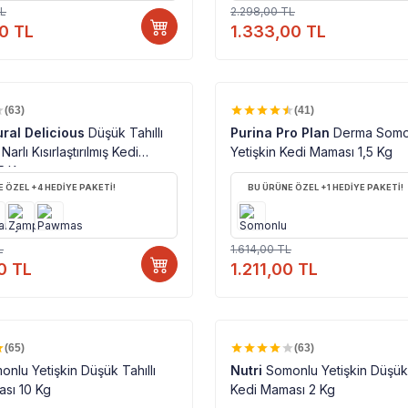
L
2.298,00
TL
00
TL
1.333,00
TL
%100 ORJINAL ÜRÜN
%100 ORJINAL ÜRÜN
%
25
(63)
(41)
ral Delicious
Düşük Tahıllı
Purina Pro Plan
Derma Somo
arlı Kısırlaştırılmış Kedi
Yetişkin Kedi Maması 1,5 Kg
5 Kg
 ÖZEL +4 HEDİYE PAKETİ!
BU ÜRÜNE ÖZEL +1 HEDİYE PAKETİ!
L
1.614,00
TL
0
TL
1.211,00
TL
%100 ORJINAL ÜRÜN
%100 ORJINAL ÜRÜN
%
21
(65)
(63)
onlu Yetişkin Düşük Tahıllı
Nutri
Somonlu Yetişkin Düşük 
sı 10 Kg
Kedi Maması 2 Kg