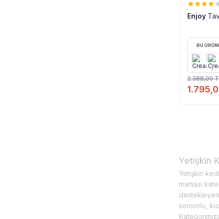
%
25
Enjoy
Tav
BU ÜRÜNE
2.388,00
T
1.795,
Yetişkin 
Yetişkin ked
maması katego
destekleyen 
somonlu, kuz
Kategorimiz