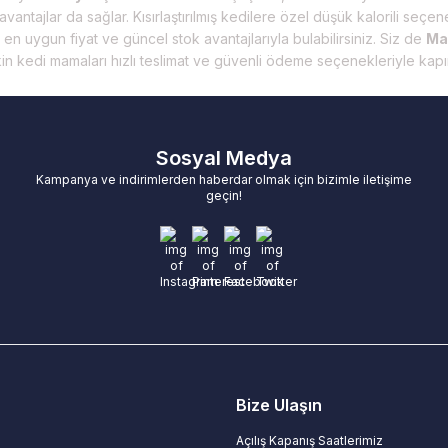
avantajlar da sağlar. Kısırlaştırılmış kedilere özel düşük kalorili seç
en uygun fiyat ve güncel stok avantajlarıyla bulabilirsiniz. Siz de
Ma
işkin kedi mamaları hızlı teslimat ve güvenli ödeme seçenekleriyle kapı
Sosyal Medya
Kampanya ve indirimlerden haberdar olmak için bizimle iletişime
geçin!
Bize Ulaşın
Açılış Kapanış Saatlerimiz