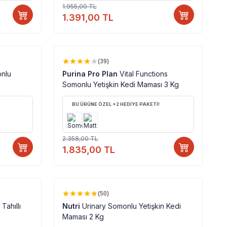
1.955,00
TL
1.391,00
TL
%100 ORJINAL ÜRÜN
%
22
(39)
nlu
Purina Pro Plan
Vital Functions
Somonlu Yetişkin Kedi Maması 3 Kg
BU ÜRÜNE ÖZEL +2 HEDİYE PAKETİ!
2.358,00
TL
1.835,00
TL
%100 ORJINAL ÜRÜN
%
19
(50)
Tahıllı
Nutri
Urinary Somonlu Yetişkin Kedi
Maması 2 Kg