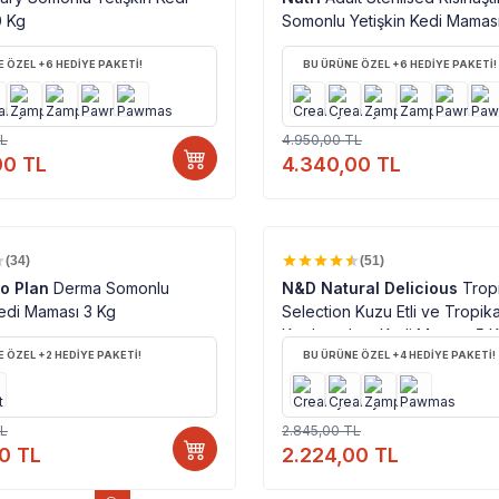
0 Kg
Somonlu Yetişkin Kedi Maması
 ÖZEL +6 HEDİYE PAKETİ!
BU ÜRÜNE ÖZEL +6 HEDİYE PAKETİ!
L
4.950,00
TL
00
TL
4.340,00
TL
%100 ORJINAL ÜRÜN
%100 ORJINAL ÜRÜN
%
22
(34)
(51)
ro Plan
Derma Somonlu
N&D Natural Delicious
Trop
Kedi Maması 3 Kg
Selection Kuzu Etli ve Tropik
Kısırlaştırılmış Kedi Maması 5 
 ÖZEL +2 HEDİYE PAKETİ!
BU ÜRÜNE ÖZEL +4 HEDİYE PAKETİ!
L
2.845,00
TL
00
TL
2.224,00
TL