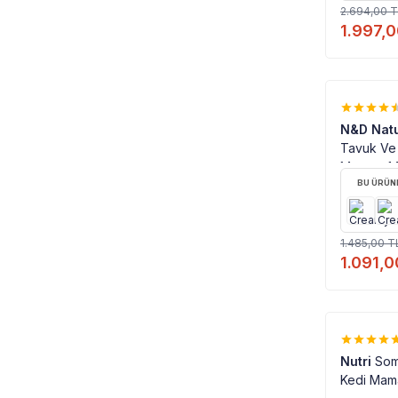
2.694,00
T
1.997,
%
27
N&D Natu
Tavuk Ve N
Maması 1,
BU ÜRÜNE
1.485,00
T
1.091,0
Nutri
Som
Kedi Mama