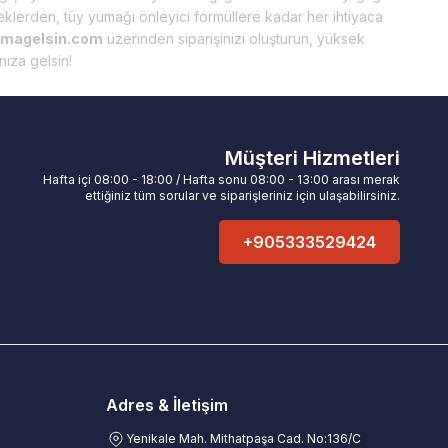
eneklerden, tüy yumağı önleyici formüllere kadar her ihtiyaca
magelsin.com
üzerinden siparişinizi oluşturun, yüksek
nıza gelsin!
Müşteri Hizmetleri
Hafta içi 08:00 - 18:00 / Hafta sonu 08:00 - 13:00 arası merak
ettiğiniz tüm sorular ve siparişleriniz için ulaşabilirsiniz.
+905333529424
Adres & İletişim
Yenikale Mah. Mithatpaşa Cad. No:136/C